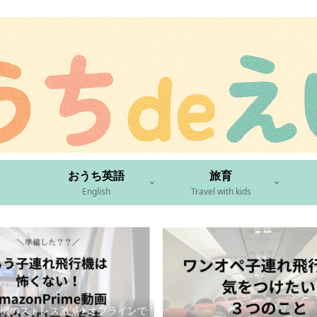
おうち英語
旅育
English
Travel with kids
機のストレス激減✈︎オフラインで