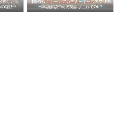
経験した筆
【保存版】カーンアカデミーキッズアプリの
秘訣ᵕ̈*
日本語解説ᵕ̈*幼児英語はこれでOKᵕ̈*
Profile