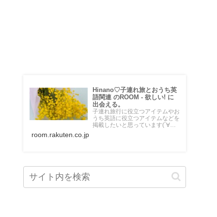
♡楽天ROOM♡
Hinano♡子連れ旅とおうち英
語関連 のROOM - 欲しい! に
出会える。
子連れ旅行に役立つアイテムやお
うち英語に役立つアイテムなどを
掲載したいと思っています(´∀｀
*) 乗り物大好き５歳の男の子のマ
room.rakuten.co.jp
マです♡海外在住。頻繁に息子と
飛行機に乗って旅行しています。
＼おうちdeえいご／というブロ
グも運営中。 始めたばかりです
がよろしくお願いします✴︎