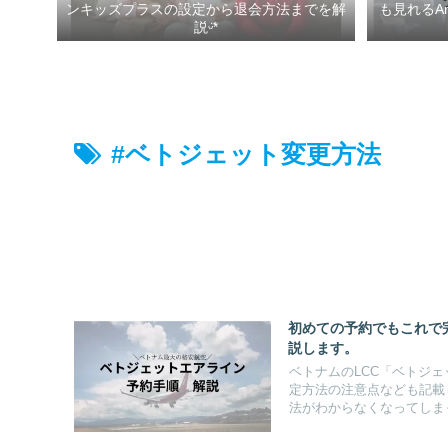
ンキッズプラスの設定から退会方法までを解
も見れるA
説ᵕ̈*
#ベトジェット変更方法
初めての予約でもこれで
説します。
ベトナムのLCC「ベトジ
定方法の注意点なども記載
法がわからなくなってしま