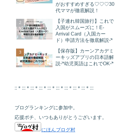
がおすすめすぎる♡♡♡30
代ママが徹底解説！
【子連れ韓国旅行】これで
入国がスムーズに！E-
Arrival Card（入国カー
ド）申請方法を徹底解説ᵕ̈*
【保存版】カーンアカデミ
ーキッズアプリの日本語解
説ᵕ̈*幼児英語はこれでOKᵕ̈*
::＊:::＊:::＊:::＊:::＊:::＊:::＊:::＊:::＊:::
ブログランキングに参加中。
応援ポチ、いつもありがとうございます。
にほんブログ村