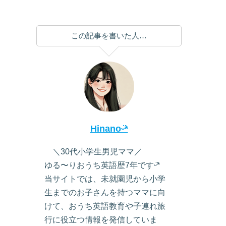
この記事を書いた人…
Hinanoᵕ̈*
＼30代小学生男児ママ／
ゆる〜りおうち英語歴7年ですᵕ̈*
当サイトでは、未就園児から小学
生までのお子さんを持つママに向
けて、おうち英語教育や子連れ旅
行に役立つ情報を発信していま