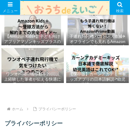
メニュー
検索
【Amazon Kids+】子ども向け
子連れ飛行機のストレス激減✈︎
アプリアマゾンキッズプラスの
オフラインでも見れるAmazon
設定から退会方法までを解説ᵕ̈*
プライムの動画ダウンロード方
法ෆ ‬
ワンオペ飛行機移動を20回以
【保存版】カーンアカデミーキ
上経験した筆者が伝える快適に
ッズアプリの日本語解説ᵕ̈*幼児
乗りきるための秘訣ᵕ̈*
英語はこれでOKᵕ̈*
ホーム
プライバシーポリシー
プライバシーポリシー