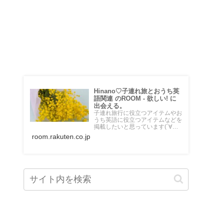
♡楽天ROOM♡
Hinano♡子連れ旅とおうち英
語関連 のROOM - 欲しい! に
出会える。
子連れ旅行に役立つアイテムやお
うち英語に役立つアイテムなどを
掲載したいと思っています(´∀｀
*) 乗り物大好き５歳の男の子のマ
room.rakuten.co.jp
マです♡海外在住。頻繁に息子と
飛行機に乗って旅行しています。
＼おうちdeえいご／というブロ
グも運営中。 始めたばかりです
がよろしくお願いします✴︎