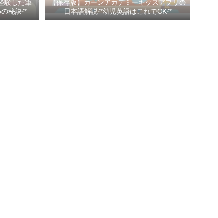
経験した筆
【保存版】カーンアカデミーキッズアプリの
秘訣ᵕ̈*
日本語解説ᵕ̈*幼児英語はこれでOKᵕ̈*
Profile