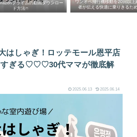
ワンオペ飛行機移動を20回以上
mazonプライムの動画ダウンロー
者が伝える快適に乗りきるための
ド方法ෆ ‬
大はしゃぎ！ロッテモール恩平店
すぎる♡♡♡30代ママが徹底解
2025.06.13
2025.06.14