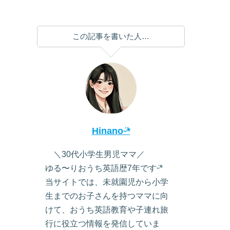
この記事を書いた人…
Hinanoᵕ̈*
＼30代小学生男児ママ／
ゆる〜りおうち英語歴7年ですᵕ̈*
当サイトでは、未就園児から小学
生までのお子さんを持つママに向
けて、おうち英語教育や子連れ旅
行に役立つ情報を発信していま