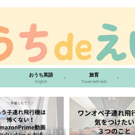
おうち英語
旅育
English
Travel with kids
機のストレス激減✈︎オフラインで