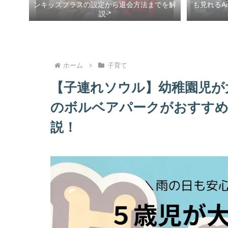
ンキッズプラスの設定から退会方法までを解
も見れるA
説ᵕ̈*
ホーム
子育て
【子連れソウル】幼稚園児が
のボルベアパークがおすすめ
説！