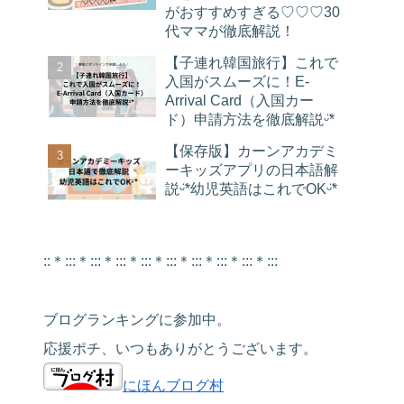
がおすすめすぎる♡♡♡30
代ママが徹底解説！
【子連れ韓国旅行】これで
入国がスムーズに！E-
Arrival Card（入国カー
ド）申請方法を徹底解説ᵕ̈*
【保存版】カーンアカデミ
ーキッズアプリの日本語解
説ᵕ̈*幼児英語はこれでOKᵕ̈*
::＊:::＊:::＊:::＊:::＊:::＊:::＊:::＊:::＊:::
ブログランキングに参加中。
応援ポチ、いつもありがとうございます。
にほんブログ村