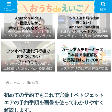
メニュー
検索
【Amazon Kids+】子ども向け
子連れ飛行機のストレス激減✈︎
アプリアマゾンキッズプラスの
オフラインでも見れるAmazon
設定から退会方法までを解説ᵕ̈*
プライムの動画ダウンロード方
法ෆ ‬
ワンオペ飛行機移動を20回以
【保存版】カーンアカデミーキ
上経験した筆者が伝える快適に
ッズアプリの日本語解説ᵕ̈*幼児
乗りきるための秘訣ᵕ̈*
英語はこれでOKᵕ̈*
ホーム
旅育
初めての予約でもこれで完璧！ベトジェット
エアの予約手順を画像を使ってわかりやすく
解説します。