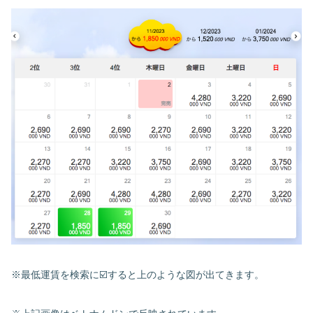
※
最低運賃を
検索
に☑️
すると上のような図が出てきます。