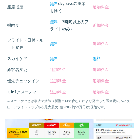
無料
skybossの座席
座席指定
追加料金
を除く
無料
（
7時間以上のフ
機内食
追加料金
ライトのみ
）
フライト・日付・ル
無料
追加料金
ート変更
スカイケア
無料
無料
旅客名変更
追加料金
追加料金
優先チェックイン
追加料金
追加料金
３in1アメニティ
追加料金
追加料金
※スカイケアとは事故や病気（新型コロナ含む）により発生した医療費の払い戻
し、フライトトラブルを最大最大1億VND(約59万円)の保険です。