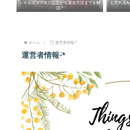
ンキッズプラスの設定から退会方法までを解
も見れるA
説ᵕ̈*
ホーム
運営者情報ᵕ̈*
運営者情報ᵕ̈*