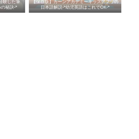
経験した筆
【保存版】カーンアカデミーキッズアプリの
秘訣ᵕ̈*
日本語解説ᵕ̈*幼児英語はこれでOKᵕ̈*
Profile