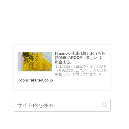
♡楽天ROOM♡
Hinano♡子連れ旅とおうち英
語関連 のROOM - 欲しい! に
出会える。
子連れ旅行に役立つアイテムやお
うち英語に役立つアイテムなどを
掲載したいと思っています(´∀｀
*) 乗り物大好き５歳の男の子のマ
room.rakuten.co.jp
マです♡海外在住。頻繁に息子と
飛行機に乗って旅行しています。
＼おうちdeえいご／というブロ
グも運営中。 始めたばかりです
がよろしくお願いします✴︎