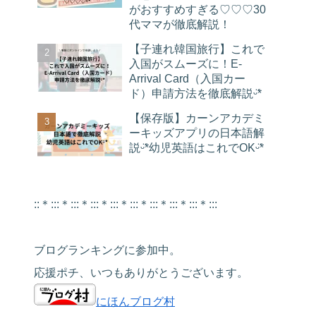
がおすすめすぎる♡♡♡30
代ママが徹底解説！
【子連れ韓国旅行】これで
入国がスムーズに！E-
Arrival Card（入国カー
ド）申請方法を徹底解説ᵕ̈*
【保存版】カーンアカデミ
ーキッズアプリの日本語解
説ᵕ̈*幼児英語はこれでOKᵕ̈*
::＊:::＊:::＊:::＊:::＊:::＊:::＊:::＊:::＊:::
ブログランキングに参加中。
応援ポチ、いつもありがとうございます。
にほんブログ村