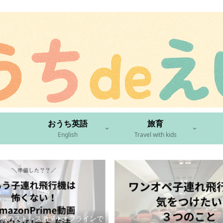
おうち英語
旅育
English
Travel with kids
機のストレス激減✈︎オフラインで