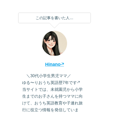
この記事を書いた人…
Hinanoᵕ̈*
＼30代小学生男児ママ／
ゆる〜りおうち英語歴7年ですᵕ̈*
当サイトでは、未就園児から小学
生までのお子さんを持つママに向
けて、おうち英語教育や子連れ旅
行に役立つ情報を発信していま