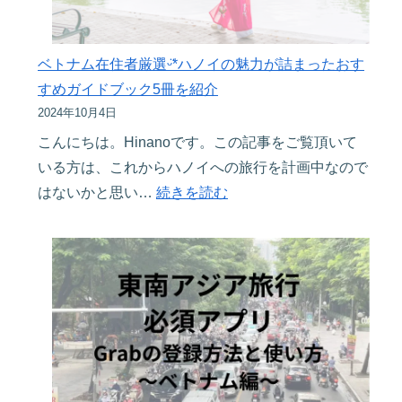
５
ぴ
決
選
っ
ෆ
ᵕ̈*
た
快
ベトナム在住者厳選ᵕ̈*ハノイの魅力が詰まったおす
り
適
すめガイドブック5冊を紹介
キ
な
2024年10月4日
レ
海
こんにちは。Hinanoです。この記事をご覧頂いて
イ
外
いる方は、これからハノイへの旅行を計画中なので
め
旅
:
はないかと思い…
続きを読む
ベ
行
ベ
ト
の
ト
ナ
為
ナ
ム
の
ム
料
持
在
理
ち
住
レ
物
者
ス
チ
厳