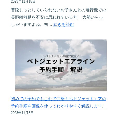
2023年11月15日
明
っ
普段じっとしていられないお子さんとの飛行機での
写
て
長距離移動を不安に思われている方、 大勢いらっ
真
お
:
しゃいますよね。初…
続きを読む
を
く
ワ
と
べ
ン
る
き
オ
コ
お
ペ
ツ
得
飛
ᵕ̈*
な
行
割
機
引
移
ア
動
プ
を
初めての予約でもこれで完璧！ベトジェットエアの
リ
20
予約手順を画像を使ってわかりやすく解説します。
の
回
2023年11月8日
使