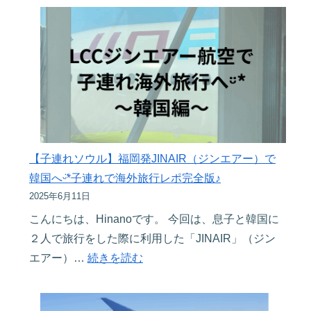
説
連
ッ
ᵕ̈*
れ
テ
ソ
モ
ウ
ー
ル】
ル
明
恩
洞
平
で
店
【子連れソウル】福岡発JINAIR（ジンエアー）で
発
の
韓国へᵕ̈*子連れで海外旅行レポ完全版♪
見！
ボ
2025年6月11日
世
ル
こんにちは、Hinanoです。 今回は、息子と韓国に
界
ベ
２人で旅行をした際に利用した「JINAIR」（ジン
に
ア
:
エアー）…
続きを読む
１
パ
【子
つ
ー
連
だ
ク