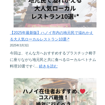
る
ト
の？
ナ
や
ム
り
の
方
通
【2025年最新版】ハノイ市内の地元民で溢れかえ
を
貨
る大人気ローカルレストラン10選ᵕ̈*
詳
に
2025年3月3日
し
つ
今回は、そんな方へおすすめするプラスチック椅子
く
い
に座りながら地元民と共に食べるローカルベトナム
解
て〜
:
料理10選ですᵕ̈…
続きを読む
説
ハ
【2025
ノ
年
イ
最
市
新
内
版】
の