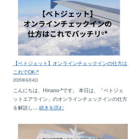
れ
け
が
ソ
の
お
ウ
宝
す
ル】
物
す
福
を
め
岡
作
す
発
る
ぎ
JINAIR（ジ
【ベトジェット】オンラインチェックインの仕方は
オ
る
ン
これでOKᵕ̈*
ー
♡♡♡30
エ
2025年6月4日
ダ
代
ア
こんにちは、Hinanoᵕ̈*です。 本日は、「ベトジェ
ー
マ
ー）
ットエアライン」のオンラインチェックインの仕方
メ
マ
で
:
を解説し…
続きを読む
イ
が
韓
【ベ
ド
徹
国
ト
雑
底
へ
ジ
貨
解