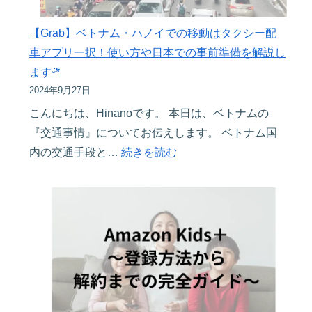
ト
ェ
選
ラ
ッ
ᵕ̈*
【Grab】ベトナム・ハノイでの移動はタクシー配
ン
ク
ハ
車アプリ一択！使い方や日本での事前準備を解説し
８
リ
ノ
ますᵕ̈*
選
ス
イ
2024年9月27日
ᵕ̈*
ト
の
こんにちは、Hinanoです。 本日は、ベトナムの
を
魅
『交通事情』についてお伝えします。 ベトナム国
一
力
:
内の交通手段と…
続きを読む
挙
が
【Grab】
大
詰
ベ
公
ま
ト
開
っ
ナ
ᵕ̈*〜
た
ム・
ベ
お
ハ
ト
す
ノ
ナ
す
イ