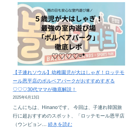
連
れ
韓
国
旅
行】
こ
れ
で
【子連れソウル】幼稚園児が大はしゃぎ！ロッテモ
入
ール恩平店のボルベアパークがおすすめすぎる
国
♡♡♡30代ママが徹底解説！
が
2025年6月13日
ス
こんにちは、Hinanoです。 今回は、子連れ韓国旅
ム
行に超おすすめのスポット、「ロッテモール恩平店
ー
:
（ウンピョン…
続きを読む
ズ
【子