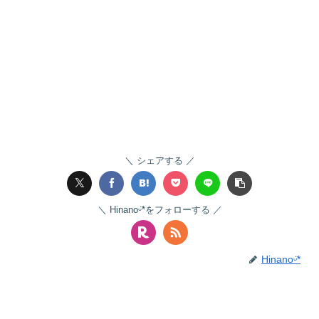
息
を
子
使
と
っ
2
て
人
わ
で
か
ベ
り
ト
や
ジ
シェアする
す
ェ
く
ッ
Hinanoᵕ̈*をフォローする
解
ト
説
に
し
Hinanoᵕ̈*
乗
ま
っ
す。
た