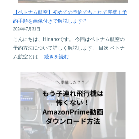
プ
使
リ
【ベトナム航空】初めての予約でもこれで完璧！予
い
ア
約手順を画像付きで解説しますᵕ̈*
方
マ
2024年7月31日
や
ゾ
こんにちは、Hinanoです。 今回はベトナム航空の
日
ン
予約方法について詳しく解説します。 目次 ベトナ
本
キ
:
ム航空とは…
続きを読む
で
ッ
【ベ
の
ズ
ト
事
プ
ナ
前
ラ
ム
準
ス
航
備
の
空】
を
設
初
解
定
め
説
か
て
し