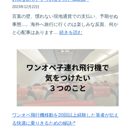
ス
ラ
2023年12月22日
ポ
イ
言葉の壁、慣れない現地通貨での支払い、予期せぬ
ー
ム
事態…。海外へ旅行に行くのは楽しみな反面、何か
ト
の
:
と心配事はあります…
続きを読む
申
動
【Klook】
請
画
使
ガ
ダ
わ
イ
ウ
な
ド
ン
い
&
ロ
と
赤
ー
損？
ち
ド
旅
ゃ
方
好
ん
法
き
ワンオペ飛行機移動を20回以上経験した筆者が伝え
の
ෆ
が
る快適に乗りきるための秘訣ᵕ̈*
証
知