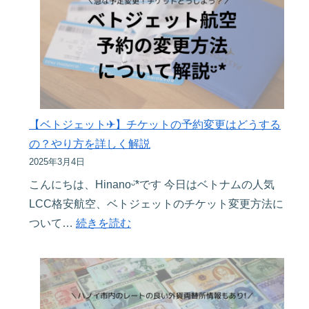
ᵕ̈*
ェ
屋
説！
子
ッ
「sunoa」
連
ト】
が
れ
オ
最
で
ン
高
海
ラ
す
外
イ
【ベトジェット✈︎】チケットの予約変更はどうする
ぎ
旅
ン
の？やり方を詳しく解説
た
行
チ
2025年3月4日
♡
レ
ェ
こんにちは、Hinanoᵕ̈*です 今日はベトナムの人気
ポ
ッ
LCC格安航空、ベトジェットのチケット変更方法に
完
ク
:
ついて…
続きを読む
全
イ
【ベ
版
ン
ト
♪
の
ジ
仕
ェ