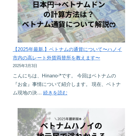
方
ッ
は
ト
こ
✈︎】
れ
チ
で
ケ
OKᵕ̈*
ッ
【2025年最新.】ベトナムの通貨について〜ハノイ
ト
市内の高レート外貨両替所を教えます〜
の
2025年3月3日
予
こんにちは、Hinanoᵕ̈*です。 今回はベトナムの
約
『お金』事情について紹介します。 現在、ベトナ
変
:
ム現地の決…
続きを読む
更
【2025
は
年
ど
最
う
新.】
す
ベ