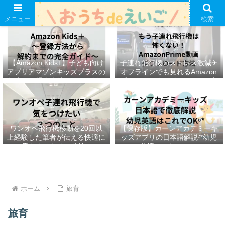
メニュー
検索
【Amazon Kids+】子ども向け
子連れ飛行機のストレス激減✈︎
アプリアマゾンキッズプラスの
オフラインでも見れるAmazon
設定から退会方法までを解説ᵕ̈*
プライムの動画ダウンロード方
法ෆ ‬
ワンオペ飛行機移動を20回以
【保存版】カーンアカデミーキ
上経験した筆者が伝える快適に
ッズアプリの日本語解説ᵕ̈*幼児
乗りきるための秘訣ᵕ̈*
英語はこれでOKᵕ̈*
ホーム
旅育
旅育