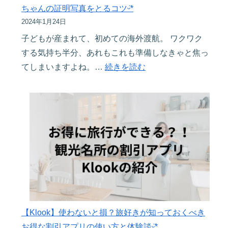
像
ちゃんの証明写真をとるコツᵕ̈*
ス
付
2024年1月24日
激
き
子どもが産まれて、初めての海外渡航。 ワクワク
減
で
する気持ち半分、あれもこれも準備しなきゃと焦っ
✈︎
解
:
てしまいますよね。…
続きを読む
オ
説
子
フ
し
連
ラ
ま
れ
イ
す
海
ン
ᵕ̈*
外
で
旅
も
行
見
の
れ
準
る
備！
Amazon
【Klook】使わないと損？旅好きが知っておくべき
パ
プ
お得な割引アプリの使い方と体験談ᵕ̈*