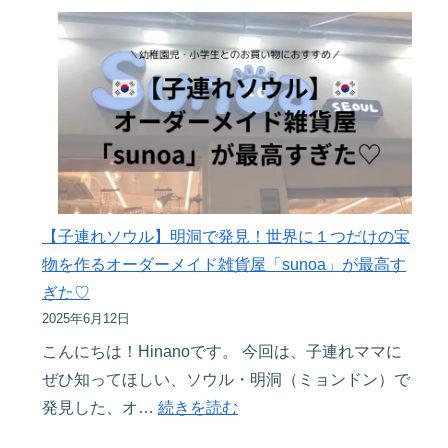
に！
連
E-
れ
Arrival
ソ
Card（入
ウ
国
ル】
カ
幼
ー
稚
ド）
園
申
【子連れソウル】明洞で発見！世界に１つだけの宝
児
請
物を作るオーダーメイド雑貨屋「sunoa」が最高す
が
方
ぎた♡
大
2025年6月12日
法
は
を
こんにちは！Hinanoです。 今回は、子連れママに
し
徹
ぜひ知ってほしい、ソウル・明洞（ミョンドン）で
ゃ
底
:
発見した、オ…
続きを読む
ぎ！
解
【子
ロ