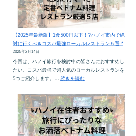
ハ
高
ノ
レ
イ
ー
市
ト
内
【2025年最新版】1食500円以下！?ハノイ市内で絶
外
の
対に行くべきコスパ最強ローカルレストラン５選ᵕ̈*
貨
地
2025年2月14日
両
元
今回は、ハノイ旅行を検討中の皆さんにおすすめし
替
民
たい、コスパ最強で超人気のローカルレストランを
所
で
:
5つご紹介します。…
続きを読む
を
溢
【2025
教
れ
年
え
か
最
ま
え
新
す〜
る
版】
大
1