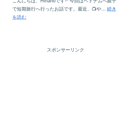
こんにちは、Hinanoですᵕ̈* 今回はベトナムへ親子
り
ベ
で短期旅行へ行ったお話です。最近、📺や…
続き
き
ト
:
を読む
る
ジ
2025
た
ェ
年
め
ッ
更
の
ト
新
スポンサーリンク
秘
エ
【子
訣
ア
連
ᵕ̈*
の
れ
予
海
約
外
手
レ
順
ポ】
を
4
画
歳
像