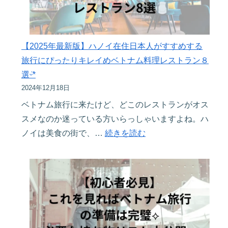
人
食
気
500
ロ
円
ー
以
【2025年最新版】ハノイ在住日本人がすすめする
カ
下！?
旅行にぴったりキレイめベトナム料理レストラン８
ル
ハ
選ᵕ̈*
レ
ノ
2024年12月18日
ス
イ
ベトナム旅行に来たけど、どこのレストランがオス
ト
市
スメなのか迷っている方いらっしゃいますよね。ハ
ラ
内
:
ノイは美食の街で、…
続きを読む
ン
で
【2025
10
絶
年
選
対
最
ᵕ̈*
に
新
行
版】
く
ハ