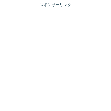
リ
スポンサーリンク
ア
ル
体
験
談！