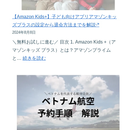
ム
め
で
編〜
ガ
の
【Amazon Kids+】子ども向けアプリアマゾンキッ
イ
移
ズプラスの設定から退会方法までを解説ᵕ̈*
ド
動
2024年8月8日
ブ
は
＼無料お試しに進む／ 目次 1. Amazon Kids +（ア
ッ
タ
マゾンキッズ プラス）とは？アマゾンプライム
ク
ク
:
と…
続きを読む
5
シ
【Amazon
冊
ー
Kids+】
を
配
子
紹
車
ど
介
ア
も
プ
向
リ
け
一
ア
択！