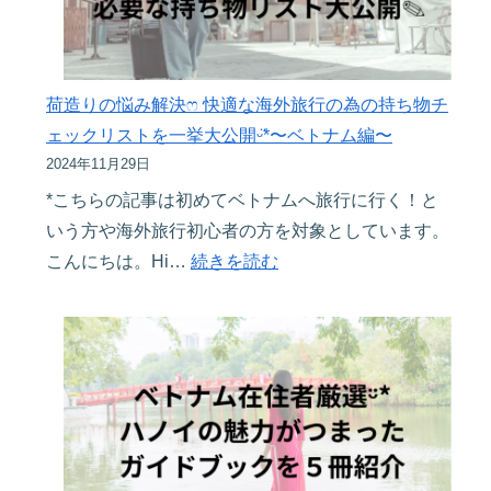
べ
ノ
き
イ
コ
在
ス
住
荷造りの悩み解決ෆ 快適な海外旅行の為の持ち物チ
パ
日
ェックリストを一挙大公開ᵕ̈*〜ベトナム編〜
最
本
2024年11月29日
強
人
*こちらの記事は初めてベトナムへ旅行に行く！と
ロ
が
いう方や海外旅行初心者の方を対象としています。
ー
す
:
こんにちは。Hi…
続きを読む
カ
す
荷
ル
め
造
レ
す
り
ス
る
の
ト
旅
悩
ラ
行
み
ン
に
解