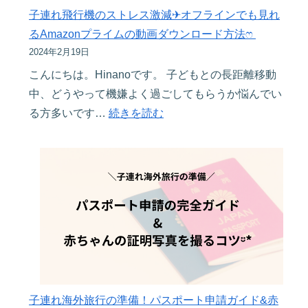
ら
の
子連れ飛行機のストレス激減✈︎オフラインでも見れ
ま
退
予
るAmazonプライムの動画ダウンロード方法ෆ ‬
す
会
約
2024年2月19日
ᵕ̈*
方
で
こんにちは。Hinanoです。 子どもとの長距離移動
法
も
中、どうやって機嫌よく過ごしてもらうか悩んでい
ま
こ
:
る方多いです…
続きを読む
で
れ
子
を
で
連
解
完
れ
説
璧！
飛
ᵕ̈*
予
行
約
機
手
の
順
ス
を
ト
画
子連れ海外旅行の準備！パスポート申請ガイド&赤
レ