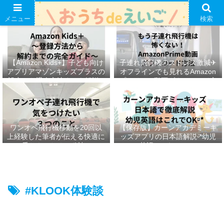
メニュー
検索
【Amazon Kids+】子ども向け
子連れ飛行機のストレス激減✈︎
アプリアマゾンキッズプラスの
オフラインでも見れるAmazon
設定から退会方法までを解説ᵕ̈*
プライムの動画ダウンロード方
法ෆ ‬
ワンオペ飛行機移動を20回以
【保存版】カーンアカデミーキ
上経験した筆者が伝える快適に
ッズアプリの日本語解説ᵕ̈*幼児
乗りきるための秘訣ᵕ̈*
英語はこれでOKᵕ̈*
#KLOOK体験談