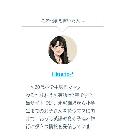
この記事を書いた人…
Hinanoᵕ̈*
＼30代小学生男児ママ／
ゆる〜りおうち英語歴7年ですᵕ̈*
当サイトでは、未就園児から小学
生までのお子さんを持つママに向
けて、おうち英語教育や子連れ旅
行に役立つ情報を発信していま