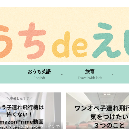
おうち英語
旅育
English
Travel with kids
機のストレス激減✈︎オフラインで