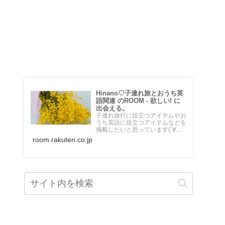
♡楽天ROOM♡
Hinano♡子連れ旅とおうち英
語関連 のROOM - 欲しい! に
出会える。
子連れ旅行に役立つアイテムやお
うち英語に役立つアイテムなどを
掲載したいと思っています(´∀｀
*) 乗り物大好き５歳の男の子のマ
room.rakuten.co.jp
マです♡海外在住。頻繁に息子と
飛行機に乗って旅行しています。
＼おうちdeえいご／というブロ
グも運営中。 始めたばかりです
がよろしくお願いします✴︎