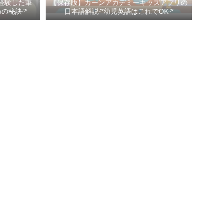
経験した筆
【保存版】カーンアカデミーキッズアプリの
秘訣ᵕ̈*
日本語解説ᵕ̈*幼児英語はこれでOKᵕ̈*
Profile