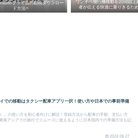
ワンオペ飛行機移動を20回以上
mazonプライムの動画ダウンロー
者が伝える快適に乗りきるための
ド方法ෆ ‬
ハノイでの移動はタクシー配車アプリ一択！使い方や日本での事前準備
ラブ）」の使い方を初心者向けに解説！登録方法から配車の手順、支払い方
東南アジアでの旅行でスムーズに使えるように日本国内での準備方法も記
2024.09.27