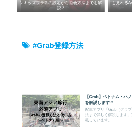
ンキッズプラスの設定から退会方法までを解
も見れるA
説ᵕ̈*
#Grab登録方法
【Grab】ベトナム・
を解説しますᵕ̈*
配車アプリ「Grab（グ
法まで詳しく解説します。
載しています。