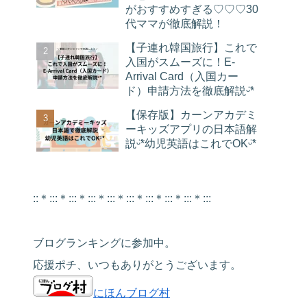
がおすすめすぎる♡♡♡30
代ママが徹底解説！
【子連れ韓国旅行】これで
入国がスムーズに！E-
Arrival Card（入国カー
ド）申請方法を徹底解説ᵕ̈*
【保存版】カーンアカデミ
ーキッズアプリの日本語解
説ᵕ̈*幼児英語はこれでOKᵕ̈*
::＊:::＊:::＊:::＊:::＊:::＊:::＊:::＊:::＊:::
ブログランキングに参加中。
応援ポチ、いつもありがとうございます。
にほんブログ村