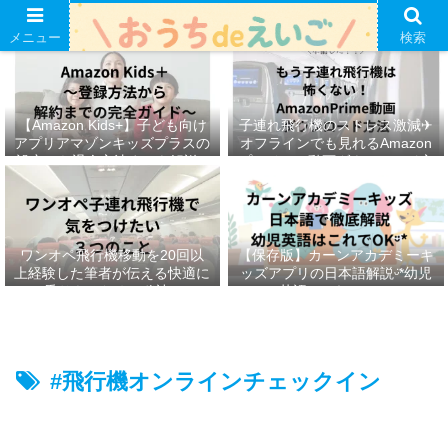
メニュー
検索
【Amazon Kids+】子ども向け
子連れ飛行機のストレス激減✈︎
アプリアマゾンキッズプラスの
オフラインでも見れるAmazon
設定から退会方法までを解説ᵕ̈*
プライムの動画ダウンロード方
法ෆ ‬
ワンオペ飛行機移動を20回以
【保存版】カーンアカデミーキ
上経験した筆者が伝える快適に
ッズアプリの日本語解説ᵕ̈*幼児
乗りきるための秘訣ᵕ̈*
英語はこれでOKᵕ̈*
#飛行機オンラインチェックイン