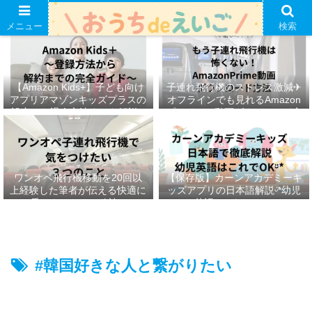
メニュー
検索
【Amazon Kids+】子ども向け
子連れ飛行機のストレス激減✈︎
アプリアマゾンキッズプラスの
オフラインでも見れるAmazon
設定から退会方法までを解説ᵕ̈*
プライムの動画ダウンロード方
法ෆ ‬
ワンオペ飛行機移動を20回以
【保存版】カーンアカデミーキ
上経験した筆者が伝える快適に
ッズアプリの日本語解説ᵕ̈*幼児
乗りきるための秘訣ᵕ̈*
英語はこれでOKᵕ̈*
#韓国好きな人と繋がりたい