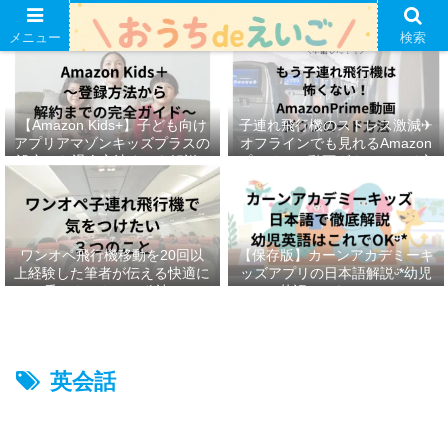
メニュー
検索
【Amazon Kids+】子ども向け
子連れ飛行機のストレス激減✈︎
アプリアマゾンキッズプラスの
オフラインでも見れるAmazon
設定から退会方法までを解説ᵕ̈*
プライムの動画ダウンロード方
法ෆ ‬
ワンオペ飛行機移動を20回以
【保存版】カーンアカデミーキ
上経験した筆者が伝える快適に
ッズアプリの日本語解説ᵕ̈*幼児
乗りきるための秘訣ᵕ̈*
英語はこれでOKᵕ̈*
英会話