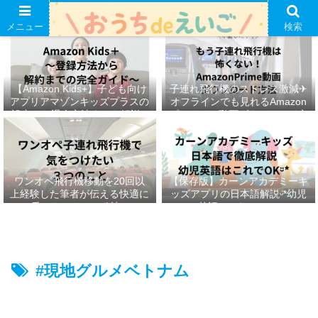
メニュー
検索
【Amazon Kids+】子ども向け
子連れ飛行機のストレス激減✈︎
アプリアマゾンキッズプラスの
オフラインでも見れるAmazon
設定から退会方法までを解説ᵕ̈*
プライムの動画ダウンロード方
法ෆ ‬
ワンオペ飛行機移動を20回以
【保存版】カーンアカデミーキ
上経験した筆者が伝える快適に
ッズアプリの日本語解説ᵕ̈*幼児
乗りきるための秘訣ᵕ̈*
英語はこれでOKᵕ̈*
#現地グルメベトナム