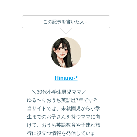
この記事を書いた人…
Hinanoᵕ̈*
＼30代小学生男児ママ／
ゆる〜りおうち英語歴7年ですᵕ̈*
当サイトでは、未就園児から小学
生までのお子さんを持つママに向
けて、おうち英語教育や子連れ旅
行に役立つ情報を発信していま