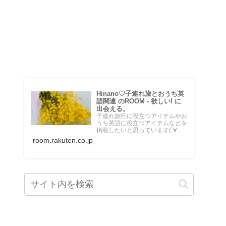
♡楽天ROOM♡
Hinano♡子連れ旅とおうち英
語関連 のROOM - 欲しい! に
出会える。
子連れ旅行に役立つアイテムやお
うち英語に役立つアイテムなどを
掲載したいと思っています(´∀｀
*) 乗り物大好き５歳の男の子のマ
room.rakuten.co.jp
マです♡海外在住。頻繁に息子と
飛行機に乗って旅行しています。
＼おうちdeえいご／というブロ
グも運営中。 始めたばかりです
がよろしくお願いします✴︎