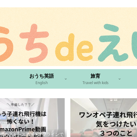
おうち英語
旅育
English
Travel with kids
機のストレス激減✈︎オフラインで