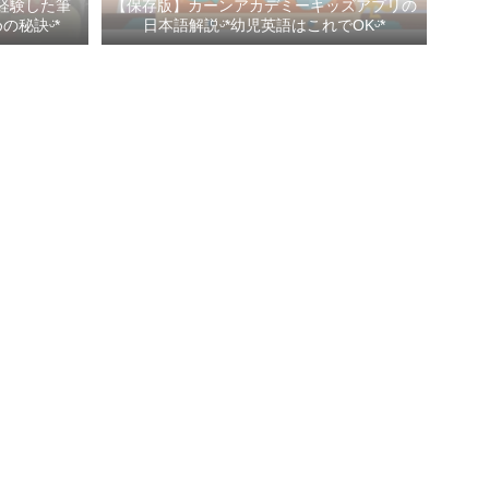
経験した筆
【保存版】カーンアカデミーキッズアプリの
秘訣ᵕ̈*
日本語解説ᵕ̈*幼児英語はこれでOKᵕ̈*
Profile