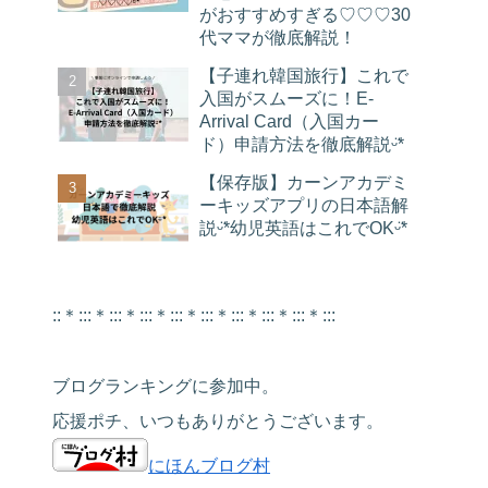
がおすすめすぎる♡♡♡30
代ママが徹底解説！
【子連れ韓国旅行】これで
入国がスムーズに！E-
Arrival Card（入国カー
ド）申請方法を徹底解説ᵕ̈*
【保存版】カーンアカデミ
ーキッズアプリの日本語解
説ᵕ̈*幼児英語はこれでOKᵕ̈*
::＊:::＊:::＊:::＊:::＊:::＊:::＊:::＊:::＊:::
ブログランキングに参加中。
応援ポチ、いつもありがとうございます。
にほんブログ村