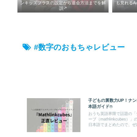
ンキッズプラスの設定から退会方法までを解
も見れるA
説ᵕ̈*
#数字のおもちゃレビュー
子どもの算数力UP！ナ
本語ガイドෆ
おうち英語界隈で話題の「ナ
ーブ（mathlinkcub
日本語でまとめたので、ぜ