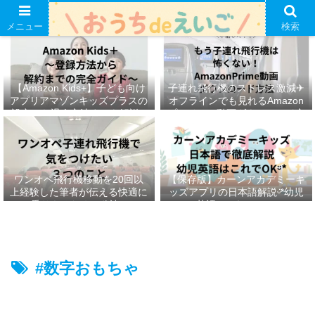
メニュー
検索
【Amazon Kids+】子ども向け
子連れ飛行機のストレス激減✈︎
アプリアマゾンキッズプラスの
オフラインでも見れるAmazon
設定から退会方法までを解説ᵕ̈*
プライムの動画ダウンロード方
法ෆ ‬
ワンオペ飛行機移動を20回以
【保存版】カーンアカデミーキ
上経験した筆者が伝える快適に
ッズアプリの日本語解説ᵕ̈*幼児
乗りきるための秘訣ᵕ̈*
英語はこれでOKᵕ̈*
#数字おもちゃ