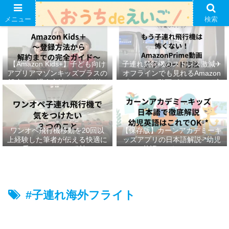
メニュー
検索
【Amazon Kids+】子ども向け
子連れ飛行機のストレス激減✈︎
アプリアマゾンキッズプラスの
オフラインでも見れるAmazon
設定から退会方法までを解説ᵕ̈*
プライムの動画ダウンロード方
法ෆ ‬
ワンオペ飛行機移動を20回以
【保存版】カーンアカデミーキ
上経験した筆者が伝える快適に
ッズアプリの日本語解説ᵕ̈*幼児
乗りきるための秘訣ᵕ̈*
英語はこれでOKᵕ̈*
#子連れ海外フライト