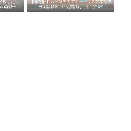
経験した筆
【保存版】カーンアカデミーキッズアプリの
秘訣ᵕ̈*
日本語解説ᵕ̈*幼児英語はこれでOKᵕ̈*
Profile