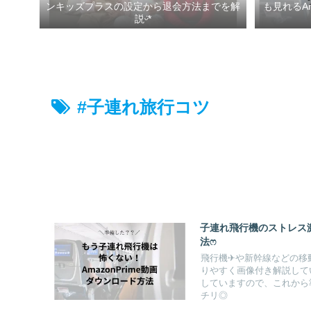
ンキッズプラスの設定から退会方法までを解
も見れるA
説ᵕ̈*
#子連れ旅行コツ
子連れ飛行機のストレス激
法ෆ ‬
飛行機✈︎や新幹線などの移
りやすく画像付き解説して
していますので、これから
チリ◎