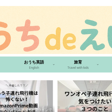
おうち英語
旅育
English
Travel with kids
機のストレス激減✈︎オフラインで