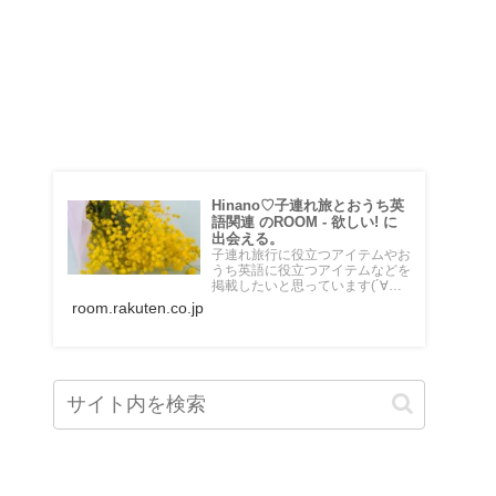
♡楽天ROOM♡
Hinano♡子連れ旅とおうち英
語関連 のROOM - 欲しい! に
出会える。
子連れ旅行に役立つアイテムやお
うち英語に役立つアイテムなどを
掲載したいと思っています(´∀｀
*) 乗り物大好き５歳の男の子のマ
room.rakuten.co.jp
マです♡海外在住。頻繁に息子と
飛行機に乗って旅行しています。
＼おうちdeえいご／というブロ
グも運営中。 始めたばかりです
がよろしくお願いします✴︎