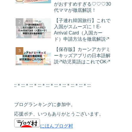
がおすすめすぎる♡♡♡30
代ママが徹底解説！
【子連れ韓国旅行】これで
入国がスムーズに！E-
Arrival Card（入国カー
ド）申請方法を徹底解説ᵕ̈*
【保存版】カーンアカデミ
ーキッズアプリの日本語解
説ᵕ̈*幼児英語はこれでOKᵕ̈*
::＊:::＊:::＊:::＊:::＊:::＊:::＊:::＊:::＊:::
ブログランキングに参加中。
応援ポチ、いつもありがとうございます。
にほんブログ村