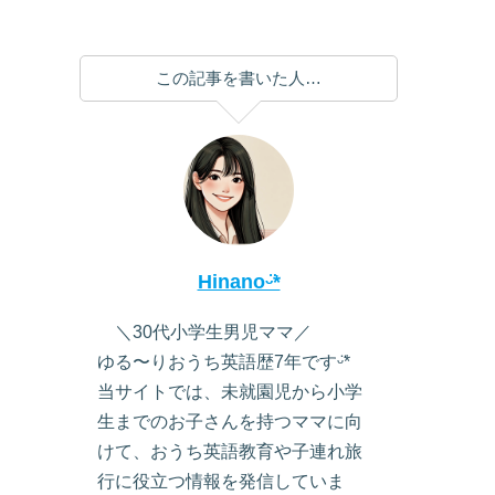
この記事を書いた人…
Hinanoᵕ̈*
＼30代小学生男児ママ／
ゆる〜りおうち英語歴7年ですᵕ̈*
当サイトでは、未就園児から小学
生までのお子さんを持つママに向
けて、おうち英語教育や子連れ旅
行に役立つ情報を発信していま