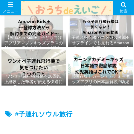
メニュー
検索
【Amazon Kids+】子ども向け
子連れ飛行機のストレス激減✈︎
アプリアマゾンキッズプラスの
オフラインでも見れるAmazon
設定から退会方法までを解説ᵕ̈*
プライムの動画ダウンロード方
法ෆ ‬
ワンオペ飛行機移動を20回以
【保存版】カーンアカデミーキ
上経験した筆者が伝える快適に
ッズアプリの日本語解説ᵕ̈*幼児
乗りきるための秘訣ᵕ̈*
英語はこれでOKᵕ̈*
#子連れソウル旅行