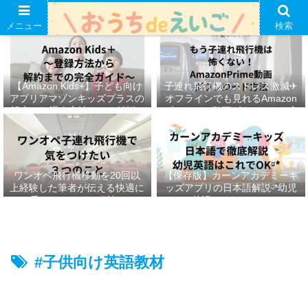
メニュー
検索
【Amazon Kids+】子ども向け
子連れ飛行機のストレス激減✈︎
アプリアマゾンキッズプラスの
オフラインでも見れるAmazon
設定から退会方法までを解説ᵕ̈*
プライムの動画ダウンロード方
法ෆ ‬
ワンオペ飛行機移動を20回以
【保存版】カーンアカデミーキ
上経験した筆者が伝える快適に
ッズアプリの日本語解説ᵕ̈*幼児
乗りきるための秘訣ᵕ̈*
英語はこれでOKᵕ̈*
#子供向け英語教材