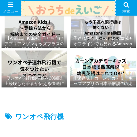
メニュー
検索
【Amazon Kids+】子ども向け
子連れ飛行機のストレス激減✈︎
アプリアマゾンキッズプラスの
オフラインでも見れるAmazon
設定から退会方法までを解説ᵕ̈*
プライムの動画ダウンロード方
法ෆ ‬
ワンオペ飛行機移動を20回以
【保存版】カーンアカデミーキ
上経験した筆者が伝える快適に
ッズアプリの日本語解説ᵕ̈*幼児
乗りきるための秘訣ᵕ̈*
英語はこれでOKᵕ̈*
ワンオペ飛行機