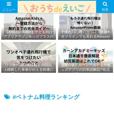
メニュー
検索
【Amazon Kids+】子ども向け
子連れ飛行機のストレス激減✈︎
アプリアマゾンキッズプラスの
オフラインでも見れるAmazon
設定から退会方法までを解説ᵕ̈*
プライムの動画ダウンロード方
法ෆ ‬
ワンオペ飛行機移動を20回以
【保存版】カーンアカデミーキ
上経験した筆者が伝える快適に
ッズアプリの日本語解説ᵕ̈*幼児
乗りきるための秘訣ᵕ̈*
英語はこれでOKᵕ̈*
#ベトナム料理ランキング