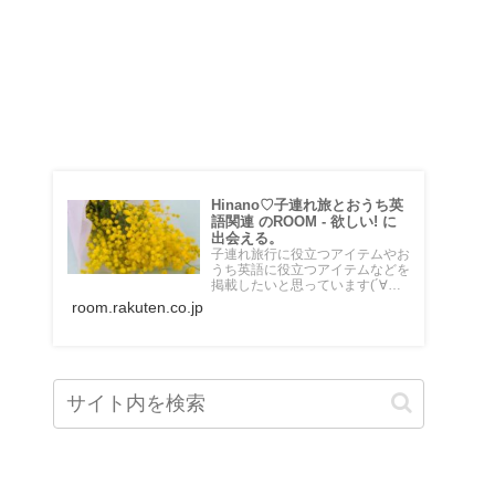
♡楽天ROOM♡
Hinano♡子連れ旅とおうち英
語関連 のROOM - 欲しい! に
出会える。
子連れ旅行に役立つアイテムやお
うち英語に役立つアイテムなどを
掲載したいと思っています(´∀｀
*) 乗り物大好き５歳の男の子のマ
room.rakuten.co.jp
マです♡海外在住。頻繁に息子と
飛行機に乗って旅行しています。
＼おうちdeえいご／というブロ
グも運営中。 始めたばかりです
がよろしくお願いします✴︎