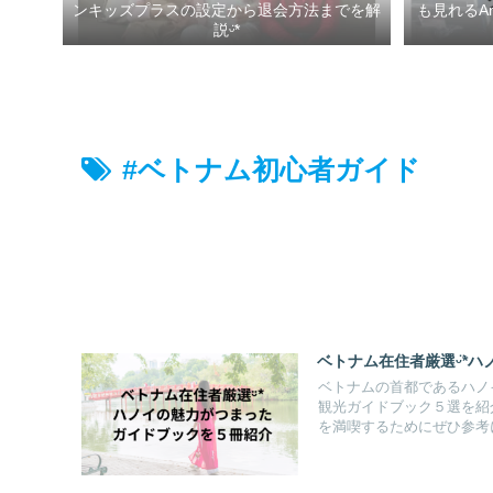
ンキッズプラスの設定から退会方法までを解
も見れるA
説ᵕ̈*
#ベトナム初心者ガイド
ベトナム在住者厳選ᵕ̈*
ベトナムの首都であるハノ
観光ガイドブック５選を紹
を満喫するためにぜひ参考に