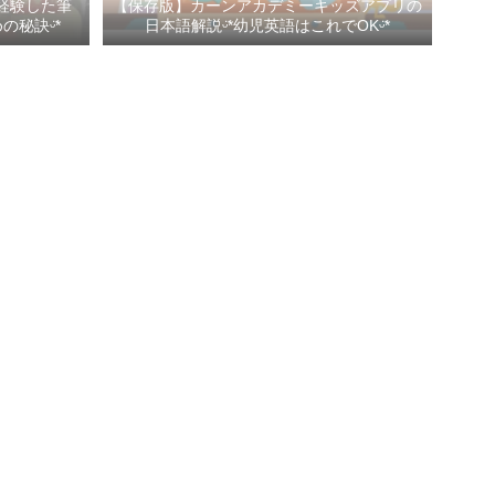
経験した筆
【保存版】カーンアカデミーキッズアプリの
秘訣ᵕ̈*
日本語解説ᵕ̈*幼児英語はこれでOKᵕ̈*
Profile