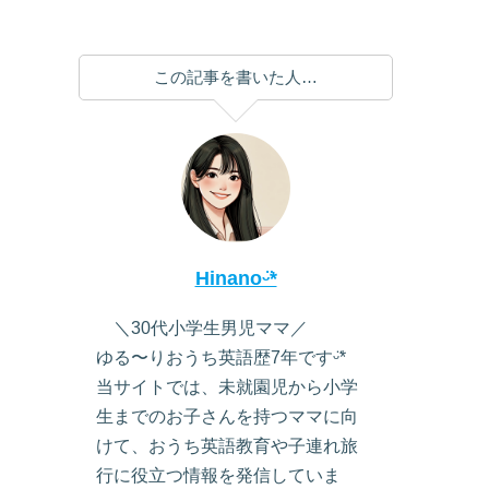
この記事を書いた人…
Hinanoᵕ̈*
＼30代小学生男児ママ／
ゆる〜りおうち英語歴7年ですᵕ̈*
当サイトでは、未就園児から小学
生までのお子さんを持つママに向
けて、おうち英語教育や子連れ旅
行に役立つ情報を発信していま