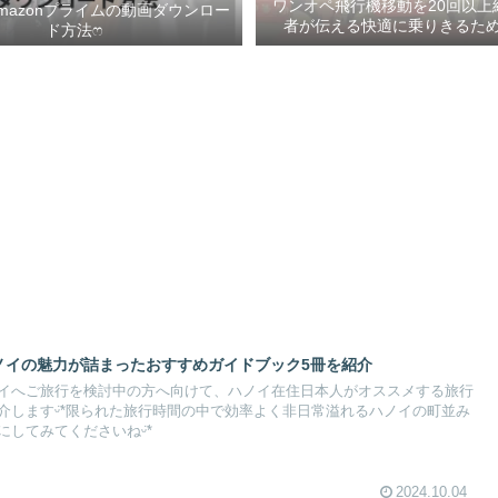
ワンオペ飛行機移動を20回以上
mazonプライムの動画ダウンロー
者が伝える快適に乗りきるための
ド方法ෆ ‬
ハノイの魅力が詰まったおすすめガイドブック5冊を紹介
イへご旅行を検討中の方へ向けて、ハノイ在住日本人がオススメする旅行
介しますᵕ̈*限られた旅行時間の中で効率よく非日常溢れるハノイの町並み
してみてくださいねᵕ̈*
2024.10.04