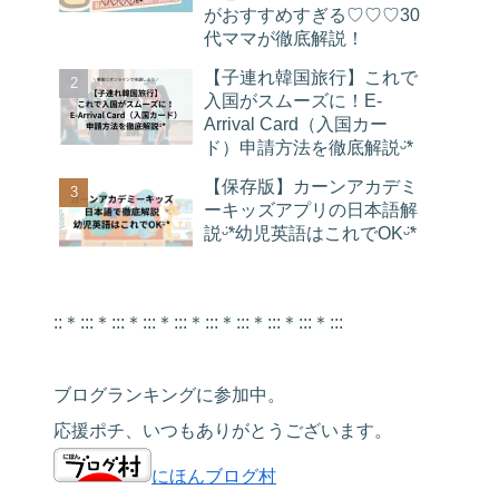
がおすすめすぎる♡♡♡30
代ママが徹底解説！
【子連れ韓国旅行】これで
入国がスムーズに！E-
Arrival Card（入国カー
ド）申請方法を徹底解説ᵕ̈*
【保存版】カーンアカデミ
ーキッズアプリの日本語解
説ᵕ̈*幼児英語はこれでOKᵕ̈*
::＊:::＊:::＊:::＊:::＊:::＊:::＊:::＊:::＊:::
ブログランキングに参加中。
応援ポチ、いつもありがとうございます。
にほんブログ村