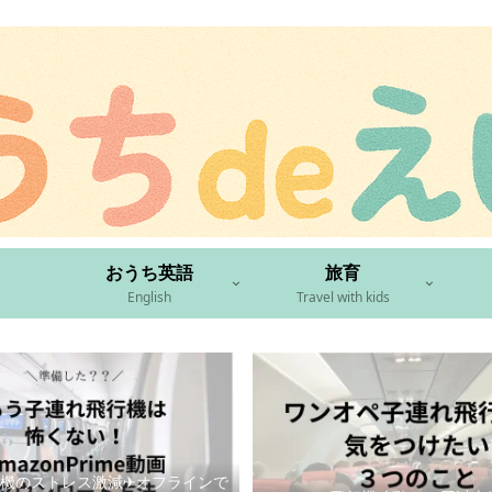
おうち英語
旅育
English
Travel with kids
機のストレス激減✈︎オフラインで