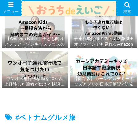
メニュー
検索
【Amazon Kids+】子ども向け
子連れ飛行機のストレス激減✈︎
アプリアマゾンキッズプラスの
オフラインでも見れるAmazon
設定から退会方法までを解説ᵕ̈*
プライムの動画ダウンロード方
法ෆ ‬
ワンオペ飛行機移動を20回以
【保存版】カーンアカデミーキ
上経験した筆者が伝える快適に
ッズアプリの日本語解説ᵕ̈*幼児
乗りきるための秘訣ᵕ̈*
英語はこれでOKᵕ̈*
#ベトナムグルメ旅