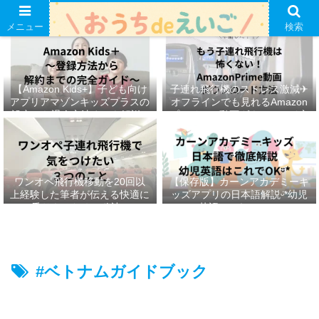
メニュー
検索
【Amazon Kids+】子ども向け
子連れ飛行機のストレス激減✈︎
アプリアマゾンキッズプラスの
オフラインでも見れるAmazon
設定から退会方法までを解説ᵕ̈*
プライムの動画ダウンロード方
法ෆ ‬
ワンオペ飛行機移動を20回以
【保存版】カーンアカデミーキ
上経験した筆者が伝える快適に
ッズアプリの日本語解説ᵕ̈*幼児
乗りきるための秘訣ᵕ̈*
英語はこれでOKᵕ̈*
#ベトナムガイドブック