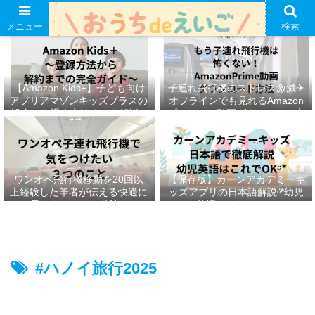
メニュー
検索
【Amazon Kids+】子ども向け
子連れ飛行機のストレス激減✈︎
アプリアマゾンキッズプラスの
オフラインでも見れるAmazon
設定から退会方法までを解説ᵕ̈*
プライムの動画ダウンロード方
法ෆ ‬
ワンオペ飛行機移動を20回以
【保存版】カーンアカデミーキ
上経験した筆者が伝える快適に
ッズアプリの日本語解説ᵕ̈*幼児
乗りきるための秘訣ᵕ̈*
英語はこれでOKᵕ̈*
#ハノイ旅行2025