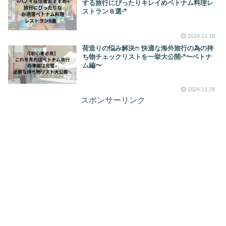
する旅行にぴったりキレイめベトナム料理レ
ストラン８選ᵕ̈*
2024.12.18
荷造りの悩み解決ෆ 快適な海外旅行の為の持
ち物チェックリストを一挙大公開ᵕ̈*〜ベトナ
ム編〜
2024.11.29
スポンサーリンク