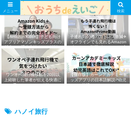
メニュー
検索
【Amazon Kids+】子ども向け
子連れ飛行機のストレス激減✈︎
アプリアマゾンキッズプラスの
オフラインでも見れるAmazon
設定から退会方法までを解説ᵕ̈*
プライムの動画ダウンロード方
法ෆ ‬
ワンオペ飛行機移動を20回以
【保存版】カーンアカデミーキ
上経験した筆者が伝える快適に
ッズアプリの日本語解説ᵕ̈*幼児
乗りきるための秘訣ᵕ̈*
英語はこれでOKᵕ̈*
ハノイ旅行