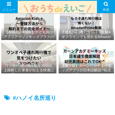
メニュー
検索
【Amazon Kids+】子ども向け
子連れ飛行機のストレス激減✈︎
アプリアマゾンキッズプラスの
オフラインでも見れるAmazon
設定から退会方法までを解説ᵕ̈*
プライムの動画ダウンロード方
法ෆ ‬
ワンオペ飛行機移動を20回以
【保存版】カーンアカデミーキ
上経験した筆者が伝える快適に
ッズアプリの日本語解説ᵕ̈*幼児
乗りきるための秘訣ᵕ̈*
英語はこれでOKᵕ̈*
#ハノイ名所巡り