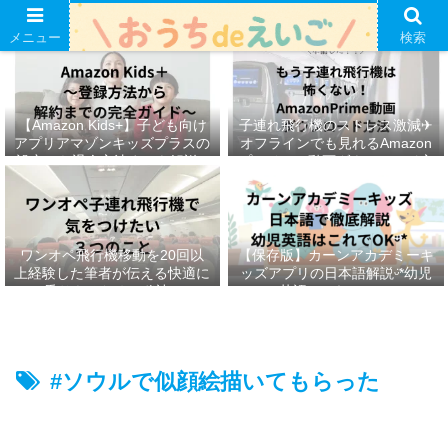
メニュー
検索
【Amazon Kids+】子ども向け
子連れ飛行機のストレス激減✈︎
アプリアマゾンキッズプラスの
オフラインでも見れるAmazon
設定から退会方法までを解説ᵕ̈*
プライムの動画ダウンロード方
法ෆ ‬
ワンオペ飛行機移動を20回以
【保存版】カーンアカデミーキ
上経験した筆者が伝える快適に
ッズアプリの日本語解説ᵕ̈*幼児
乗りきるための秘訣ᵕ̈*
英語はこれでOKᵕ̈*
#ソウルで似顔絵描いてもらった