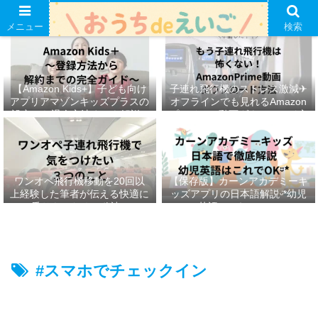
メニュー
検索
【Amazon Kids+】子ども向け
子連れ飛行機のストレス激減✈︎
アプリアマゾンキッズプラスの
オフラインでも見れるAmazon
設定から退会方法までを解説ᵕ̈*
プライムの動画ダウンロード方
法ෆ ‬
ワンオペ飛行機移動を20回以
【保存版】カーンアカデミーキ
上経験した筆者が伝える快適に
ッズアプリの日本語解説ᵕ̈*幼児
乗りきるための秘訣ᵕ̈*
英語はこれでOKᵕ̈*
#スマホでチェックイン