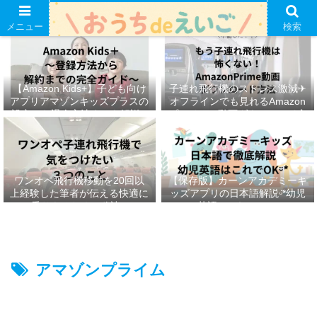
メニュー
検索
【Amazon Kids+】子ども向け
子連れ飛行機のストレス激減✈︎
アプリアマゾンキッズプラスの
オフラインでも見れるAmazon
設定から退会方法までを解説ᵕ̈*
プライムの動画ダウンロード方
法ෆ ‬
ワンオペ飛行機移動を20回以
【保存版】カーンアカデミーキ
上経験した筆者が伝える快適に
ッズアプリの日本語解説ᵕ̈*幼児
乗りきるための秘訣ᵕ̈*
英語はこれでOKᵕ̈*
アマゾンプライム