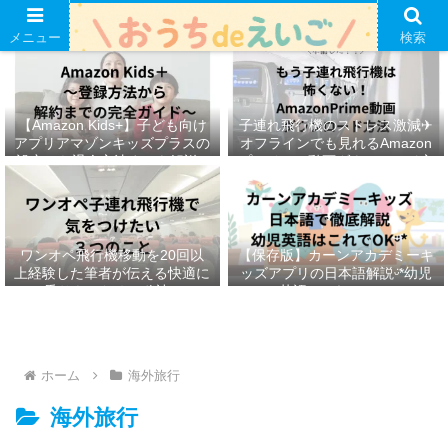
メニュー
検索
【Amazon Kids+】子ども向け
子連れ飛行機のストレス激減✈︎
アプリアマゾンキッズプラスの
オフラインでも見れるAmazon
設定から退会方法までを解説ᵕ̈*
プライムの動画ダウンロード方
法ෆ ‬
ワンオペ飛行機移動を20回以
【保存版】カーンアカデミーキ
上経験した筆者が伝える快適に
ッズアプリの日本語解説ᵕ̈*幼児
乗りきるための秘訣ᵕ̈*
英語はこれでOKᵕ̈*
ホーム
海外旅行
海外旅行