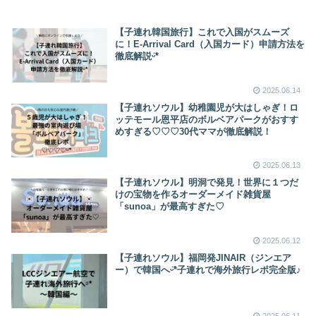
【子連れ韓国旅行】これで入国がスムーズ
に！E-Arrival Card（入国カード）申請方法を
徹底解説ᵕ̈*
2025.06.14
【子連れソウル】幼稚園児が大はしゃぎ！ロ
ッテモール恩平店のボルベアパークがおすす
めすぎる♡♡♡30代ママが徹底解説！
2025.06.13
【子連れソウル】明洞で発見！世界に１つだ
けの宝物を作るオーダーメイド雑貨屋
「sunoa」が最高すぎた♡
2025.06.12
【子連れソウル】福岡発JINAIR（ジンエア
ー）で韓国へᵕ̈*子連れで海外旅行レポ完全版♪
2025.06.11